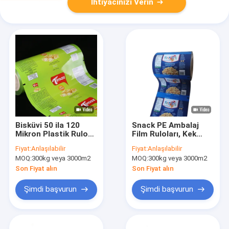
İhtiyacınızı Verin
Bisküvi 50 ila 120
Snack PE Ambalaj
Mikron Plastik Rulo
Film Ruloları, Kek
Ambalaj Nem
Rulo Stok Film
Fiyat:
Anlaşılabilir
Fiyat:
Anlaşılabilir
Geçirmez
Ambalajı
MOQ:
300kg veya 3000m2
MOQ:
300kg veya 3000m2
Son Fiyat alın
Son Fiyat alın
Şimdi başvurun
Şimdi başvurun