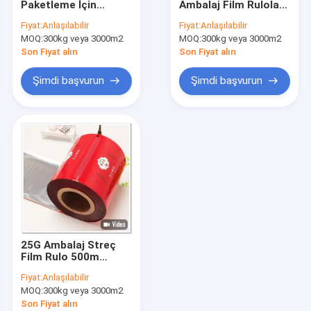
Paketleme İçin
Ambalaj Film Ruloları
Vakum Mühürleyen Rulolar
Yumuşak Şeffaf
Parlak Yüzey
Fiyat:
Anlaşılabilir
Fiyat:
Anlaşılabilir
Streç Sarma Rulosu
MOQ:
Vakum Emme Saklama Torbaları
300kg veya 3000m2
MOQ:
300kg veya 3000m2
Son Fiyat alın
Son Fiyat alın
Üç Taraflı Mühür Kılıfı
Şimdi başvurun
Şimdi başvurun
Yan Köşebent Kılıf
Fermuarlı Ambalaj Kılıfı
Hava Yastığı Film Rulosu
Hava Sütunu Yastık Çanta
Kağıt Yastık Ambalajı
25G Ambalaj Streç
Film Rulo 500m
Şekerlenmiş Meyve
Fiyat:
Anlaşılabilir
Sakız için
MOQ:
300kg veya 3000m2
Son Fiyat alın