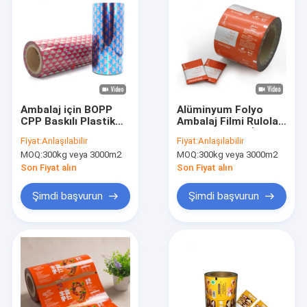
Ambalaj için BOPP
Alüminyum Folyo
CPP Baskılı Plastik
Ambalaj Filmi Ruloları
Sarma Rulosu
Lolipop Şekeri İçin
Fiyat:
Anlaşılabilir
Fiyat:
Anlaşılabilir
Lamine 41.5x42cm
MOQ:
300kg veya 3000m2
MOQ:
300kg veya 3000m2
Son Fiyat alın
Son Fiyat alın
Şimdi başvurun
Şimdi başvurun
Ev
Ürün:% s
Hakkımızda