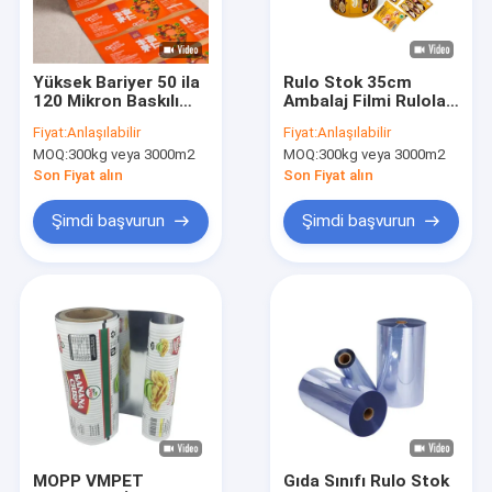
Fabrika turu
Kalite kontrol
Yüksek Bariyer 50 ila
Rulo Stok 35cm
120 Mikron Baskılı
Ambalaj Filmi Ruloları
Bize Ulaşın
Ambalaj Filmi Rulosu
Düşük Sıcaklık
Fiyat:
Anlaşılabilir
Fiyat:
Anlaşılabilir
Dayanımı
MOQ:
300kg veya 3000m2
MOQ:
300kg veya 3000m2
Haberler
Son Fiyat alın
Son Fiyat alın
Bir teklif isteği
Şimdi başvurun
Şimdi başvurun
Plastik Ambalaj Torbaları
Vakum Paketleme Kılıfı
Ambalaj Filmi Ruloları
Stand Up Ambalaj Torbaları
MOPP VMPET
Gıda Sınıfı Rulo Stok